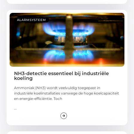
ALARMSYSTEEM
NH3-detectie essentieel bij industriële
koeling
Ammoniak (NH3) wordt veelvuldig toegepast in
industriële koelinstallaties vanwege de hoge koelcapaciteit
en energie-efficiëntie. Toch
...