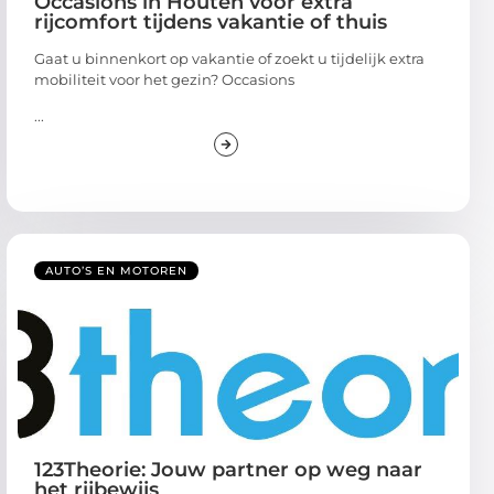
Occasions in Houten voor extra
rijcomfort tijdens vakantie of thuis
Gaat u binnenkort op vakantie of zoekt u tijdelijk extra
mobiliteit voor het gezin? Occasions
...
AUTO’S EN MOTOREN
123Theorie: Jouw partner op weg naar
het rijbewijs