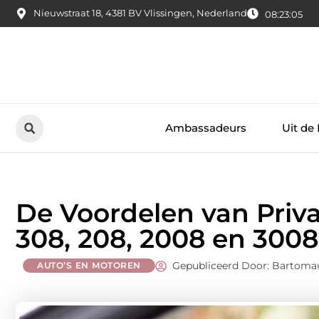
Nieuwstraat 18, 4381 BV Vlissingen, Nederland
08:23:06
Ambassadeurs
Uit de
De Voordelen van Priv
308, 208, 2008 en 3008
Gepubliceerd Door: Bartoma
AUTO’S EN MOTOREN