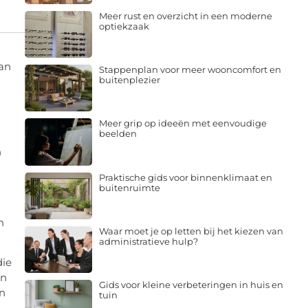
Meer rust en overzicht in een moderne
optiekzaak
aan
Stappenplan voor meer wooncomfort en
buitenplezier
Meer grip op ideeën met eenvoudige
beelden
n
Praktische gids voor binnenklimaat en
buitenruimte
n
Waar moet je op letten bij het kiezen van
administratieve hulp?
die
an
Gids voor kleine verbeteringen in huis en
an
tuin