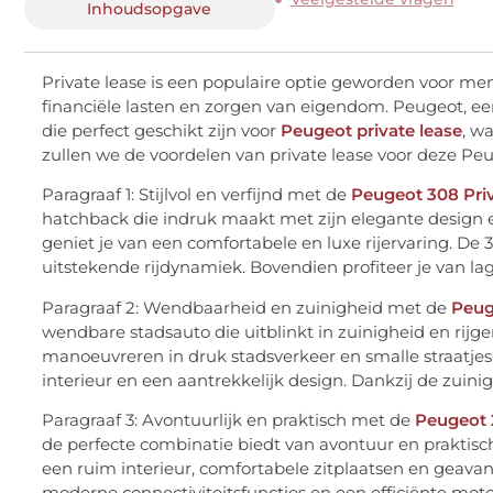
Inhoudsopgave
Private lease is een populaire optie geworden voor me
financiële lasten en zorgen van eigendom. Peugeot, 
die perfect geschikt zijn voor
Peugeot private lease
, w
zullen we de voordelen van private lease voor deze P
Paragraaf 1: Stijlvol en verfijnd met de
Peugeot 308 Priv
hatchback die indruk maakt met zijn elegante design 
geniet je van een comfortabele en luxe rijervaring. De
uitstekende rijdynamiek. Bovendien profiteer je van la
Paragraaf 2: Wendbaarheid en zuinigheid met de
Peug
wendbare stadsauto die uitblinkt in zuinigheid en rijg
manoeuvreren in druk stadsverkeer en smalle straatje
interieur en een aantrekkelijk design. Dankzij de zuin
Paragraaf 3: Avontuurlijk en praktisch met de
Peugeot 
de perfecte combinatie biedt van avontuur en praktisc
een ruim interieur, comfortabele zitplaatsen en geava
moderne connectiviteitsfuncties en een efficiënte moto