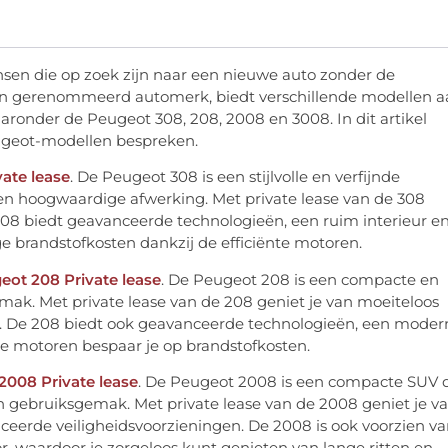
nsen die op zoek zijn naar een nieuwe auto zonder de
een gerenommeerd automerk, biedt verschillende modellen 
aaronder de Peugeot 308, 208, 2008 en 3008. In dit artikel
eugeot-modellen bespreken.
ate lease
. De Peugeot 308 is een stijlvolle en verfijnde
en hoogwaardige afwerking. Met private lease van de 308
 308 biedt geavanceerde technologieën, een ruim interieur e
ge brandstofkosten dankzij de efficiënte motoren.
eot 208 Private lease
. De Peugeot 208 is een compacte en
emak. Met private lease van de 208 geniet je van moeiteloos
s. De 208 biedt ook geavanceerde technologieën, een moder
ige motoren bespaar je op brandstofkosten.
2008 Private lease
. De Peugeot 2008 is een compacte SUV 
h gebruiksgemak. Met private lease van de 2008 geniet je v
nceerde veiligheidsvoorzieningen. De 2008 is ook voorzien v
r, waardoor je zorgeloos kunt genieten van lange ritten en