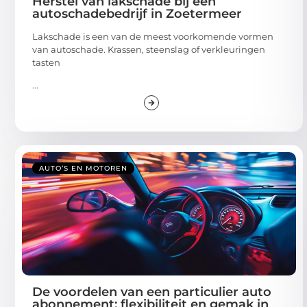
Herstel van lakschade bij een
autoschadebedrijf in Zoetermeer
Lakschade is een van de meest voorkomende vormen
van autoschade. Krassen, steenslag of verkleuringen
tasten
...
AUTO’S EN MOTOREN
De voordelen van een particulier auto
abonnement: flexibiliteit en gemak in