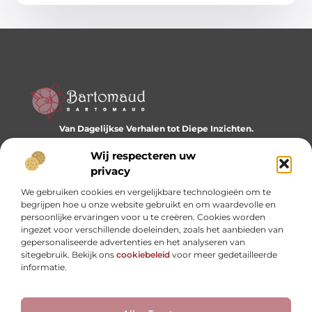
Van Dagelijkse Verhalen tot Diepe Inzichten.
Ontdek een wereld vol diverse blogs en artikelen die je
dagelijks inspireren en nieuwe perspectieven bieden.
Wij respecteren uw
privacy
Bericht categorie
We gebruiken cookies en vergelijkbare technologieën om te
begrijpen hoe u onze website gebruikt en om waardevolle en
persoonlijke ervaringen voor u te creëren. Cookies worden
ingezet voor verschillende doeleinden, zoals het aanbieden van
Onze informatie
gepersonaliseerde advertenties en het analyseren van
sitegebruik. Bekijk ons
cookiebeleid
voor meer gedetailleerde
Website linkbuilding: hoe je je digitale reputatie opbouwt
Linkbuilding en geld verdienen: hoe backlinks je business kunnen versterken
informatie.