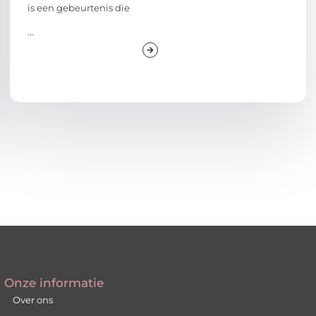
is een gebeurtenis die
...
Onze informatie
Over ons