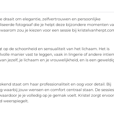
ie draait om elegantie, zelfvertrouwen en persoonlijke
liseerde fotograaf die je helpt deze bijzondere momenten va
 waarom zou je kiezen voor een sessie bij kristelvanherpt.c
gt op de schoonheid en sensualiteit van het lichaam. Het is
olle manier vast te leggen, vaak in lingerie of andere intie
an jezelf, je lichaam en je vrouwelijkheid, en is een geweldi
ekend staat om haar professionaliteit en oog voor detail. Bij
ng waarbij jouw wensen en comfort centraal staan. De sessies
ardoor je je volledig op je gemak voelt. Kristel zorgt ervoor
id weerspiegelt.