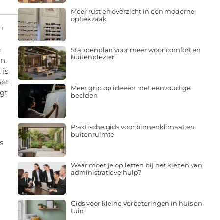
Meer rust en overzicht in een moderne
optiekzaak
en
e
Stappenplan voor meer wooncomfort en
buitenplezier
n.
 is
het
Meer grip op ideeën met eenvoudige
rgt
beelden
Praktische gids voor binnenklimaat en
buitenruimte
s
Waar moet je op letten bij het kiezen van
administratieve hulp?
Gids voor kleine verbeteringen in huis en
tuin