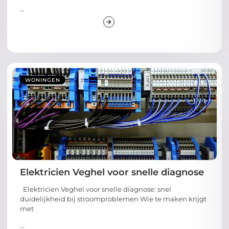
...
WONINGEN
Elektricien Veghel voor snelle diagnose
Elektricien Veghel voor snelle diagnose: snel
duidelijkheid bij stroomproblemen Wie te maken krijgt
met
...