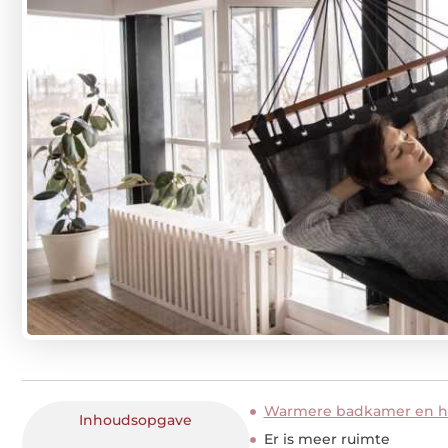
Warmere badkamer en 
Inhoudsopgave
Er is meer ruimte