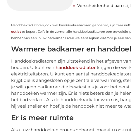
Verscheidenheid aan stij
Handdoekradiatoren, ook wel handdoekradiatoren genoemd, zijn zeer nuttige 
outlet
te kopen. Zelfs in de zomer zijn handdoekradiatoren een geweldig pr
hebben van een in uw badkamer. Laten we eens kijken waarom je een han
Warmere badkamer en handdoe
Handdoekradiatoren zijn uitstekend in het afgeven v
houden. U kunt een
handdoekradiator
krijgen die wer
elektriciteitsbron. U kunt een aantal handdoekradiator
krijgt die is aangesloten op je centrale verwarming, st
je wilt geen badkamer die bevriest als je voor het eers
handdoeken warmer zijn. Er is niets beters dan je hel
het bad verlaat. Als de handdoekradiator warm is, han
hij veel sneller en hoef je de handdoek niet meer te w
Er is meer ruimte
Als u uw handdoeken ergens ophangt, maakt u ook rui