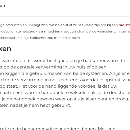
len
producten en u vraagt ​​zich misschien af ​​of ze het waard zijn om bij een
radiat
oduct om te hebben. Maar misschien vraagt ​​u zich af wat de voordelen zijn van h
ddoekradiator in je badkamer zou moeten hebben.
ken
an warmte en dit werkt heel goed om je badkamer warm te
kt op de centrale verwarming in uw huis of op een
en krijgen die gebruik maken van beide systemen. Als je er 
el dan de verwarming in op ’s ochtends voordat je opstaat, wa
t op staat. Het voor de hand liggende voordeel is dat uw
emaal in een warme handdoek te wikkelen als je de douche o
g je de handdoek gewoon weer op als je klaar bent en droogt
assen nadat je hem hebt gebruikt.
mte in de badkamer vrij voor andere dingen. Met een