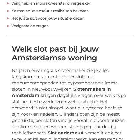
Veiligheid en inbraakweerstand vergeleken
Kosten en levensduur realistisch bekeken
Het juiste slot voor jouw situatie kiezen
Veelgestelde vragen
Welk slot past bij jouw
Amsterdamse woning
Na jaren ervaring als slotenmaker zie je alles
langskomen: van antieke pensloten in
monumentenpanden tot hypermoderne slimme
sloten in nieuwbouwwijken.
Slotenmakers in
Amsterdam
krijgen dagelijks vragen over welk type
slot het beste werkt voor welke situatie. Het
antwoord is niet simpel, want elk systeem heeft zo
zijn voor- en nadelen. Cilindersloten zijn de meest
gebruikte, pensloten vind je vooral in oudere huizen,
en slimme sloten worden steeds populairder bij
techliefhebbers.
Slot onderhoud
verschilt ook per
type: wat bij een cilinderslot werkt, kan een penslot