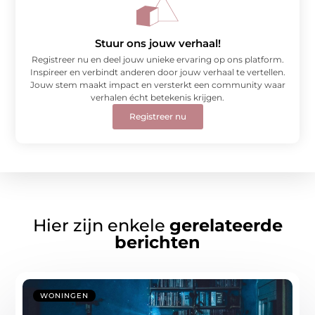
Stuur ons jouw verhaal!
Registreer nu en deel jouw unieke ervaring op ons platform.
Inspireer en verbindt anderen door jouw verhaal te vertellen.
Jouw stem maakt impact en versterkt een community waar
verhalen écht betekenis krijgen.
Registreer nu
Hier zijn enkele
gerelateerde
berichten
WONINGEN