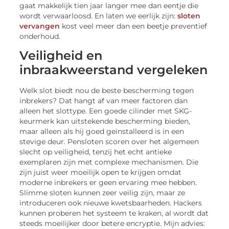
gaat makkelijk tien jaar langer mee dan eentje die
wordt verwaarloosd. En laten we eerlijk zijn:
sloten
vervangen
kost veel meer dan een beetje preventief
onderhoud.
Veiligheid en
inbraakweerstand vergeleken
Welk slot biedt nou de beste bescherming tegen
inbrekers? Dat hangt af van meer factoren dan
alleen het slottype. Een goede cilinder met SKG-
keurmerk kan uitstekende bescherming bieden,
maar alleen als hij goed geïnstalleerd is in een
stevige deur. Pensloten scoren over het algemeen
slecht op veiligheid, tenzij het echt antieke
exemplaren zijn met complexe mechanismen. Die
zijn juist weer moeilijk open te krijgen omdat
moderne inbrekers er geen ervaring mee hebben.
Slimme sloten kunnen zeer veilig zijn, maar ze
introduceren ook nieuwe kwetsbaarheden. Hackers
kunnen proberen het systeem te kraken, al wordt dat
steeds moeilijker door betere encryptie. Mijn advies: