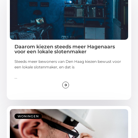
Daarom kiezen steeds meer Hagenaars
voor een lokale slotenmaker
Steeds meer bewoners van Den Haag kiezen bewust voor
een lokale slotenmaker, en dat is
...
WONINGEN