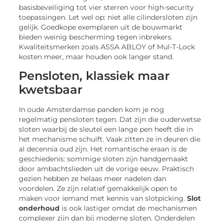
basisbeveiliging tot vier sterren voor high-security
toepassingen. Let wel op: niet alle cilindersloten zijn
gelijk. Goedkope exemplaren uit de bouwmarkt
bieden weinig bescherming tegen inbrekers.
Kwaliteitsmerken zoals ASSA ABLOY of Mul-T-Lock
kosten meer, maar houden ook langer stand.
Pensloten, klassiek maar
kwetsbaar
In oude Amsterdamse panden kom je nog
regelmatig pensloten tegen. Dat zijn die ouderwetse
sloten waarbij de sleutel een lange pen heeft die in
het mechanisme schuift. Vaak zitten ze in deuren die
al decennia oud zijn. Het romantische eraan is de
geschiedenis: sommige sloten zijn handgemaakt
door ambachtslieden uit de vorige eeuw. Praktisch
gezien hebben ze helaas meer nadelen dan
voordelen. Ze zijn relatief gemakkelijk open te
maken voor iemand met kennis van slotpicking.
Slot
onderhoud
is ook lastiger omdat de mechanismen
complexer zijn dan bij moderne sloten. Onderdelen