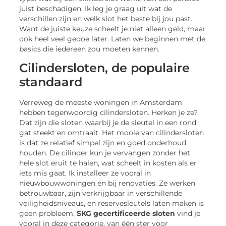
juist beschadigen. Ik leg je graag uit wat de
verschillen zijn en welk slot het beste bij jou past.
Want de juiste keuze scheelt je niet alleen geld, maar
ook heel veel gedoe later. Laten we beginnen met de
basics die iedereen zou moeten kennen.
Cilindersloten, de populaire
standaard
Verreweg de meeste woningen in Amsterdam
hebben tegenwoordig cilindersloten. Herken je ze?
Dat zijn die sloten waarbij je de sleutel in een rond
gat steekt en omtraait. Het mooie van cilindersloten
is dat ze relatief simpel zijn en goed onderhoud
houden. De cilinder kun je vervangen zonder het
hele slot eruit te halen, wat scheelt in kosten als er
iets mis gaat. Ik installeer ze vooral in
nieuwbouwwoningen en bij renovaties. Ze werken
betrouwbaar, zijn verkrijgbaar in verschillende
veiligheidsniveaus, en reservesleutels laten maken is
geen probleem.
SKG gecertificeerde sloten
vind je
vooral in deze categorie, van één ster voor