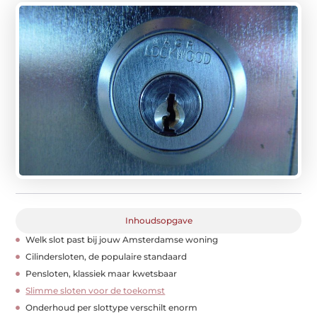
Inhoudsopgave
Welk slot past bij jouw Amsterdamse woning
Cilindersloten, de populaire standaard
Pensloten, klassiek maar kwetsbaar
Slimme sloten voor de toekomst
Onderhoud per slottype verschilt enorm