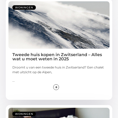
WONINGEN
Tweede huis kopen in Zwitserland – Alles
wat u moet weten in 2025
Droomt u van een tweede huis in Zwitserland? Een chalet
met uitzicht op de Alpen,
...
WONINGEN