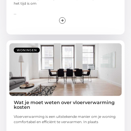
het tijd is om
...
WONINGEN
Wat je moet weten over vloerverwarming
kosten
Vloerverwarming is een uitstekende manier om je woning
comfortabel en efficiënt te verwarmen. In plaats