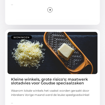
...
WONINGEN
Kleine winkels, grote risico's: maatwerk
slotadvies voor Goudse speciaalzaken
Waarom lokale winkels het vaakst worden geraakt door
inbrekers Vorige maand werd de leuke speelgoedwinkel
...