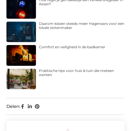
Assen?
Daarom kiezen steeds meer Hagenaars voor een
lokale slotenmaker
Comfort en veiligheid in de badkamer
Praktische tips voor huis & tuin die meteen
werken
Delen: