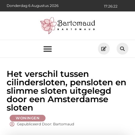
Donderdag 6 Augustus 2026
17:26:24
Het verschil tussen
cilindersloten, pensloten en
slimme sloten uitgelegd
door een Amsterdamse
sloten
WONINGEN
Gepubliceerd Door: Bartomaud