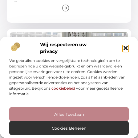
...
WONINGEN
Wij respecteren uw
privacy
We gebruiken cookies en vergelijkbare technologieën om te
begrijpen hoe u onze website gebruikt en om waardevolle en
persoonlijke ervaringen voor u te creëren. Cookies worden
ingezet voor verschillende doeleinden, zoals het aanbieden van
gepersonaliseerde advertenties en het analyseren van
sitegebruik. Bekijk ons
cookiebeleid
voor meer gedetailleerde
informatie.
Verwen jezelf met een gelijkmatig
verwarmd huis
Denk je aan een woning waarin elke ruimte precies de
Alles Toestaan
juiste temperatuur heeft? Het lijkt
...
Cookies Beheren