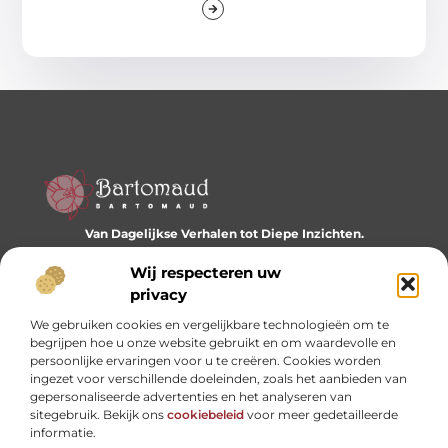
Van Dagelijkse Verhalen tot Diepe Inzichten.
Ontdek een wereld vol diverse blogs en artikelen die je
dagelijks inspireren en nieuwe perspectieven bieden.
Wij respecteren uw
privacy
Bericht categorie
We gebruiken cookies en vergelijkbare technologieën om te
begrijpen hoe u onze website gebruikt en om waardevolle en
persoonlijke ervaringen voor u te creëren. Cookies worden
ingezet voor verschillende doeleinden, zoals het aanbieden van
Onze informatie
gepersonaliseerde advertenties en het analyseren van
sitegebruik. Bekijk ons
cookiebeleid
voor meer gedetailleerde
Website linkbuilding: hoe je je digitale reputatie opbouwt
Linkbuilding en geld verdienen: hoe backlinks je business kunnen versterken
informatie.