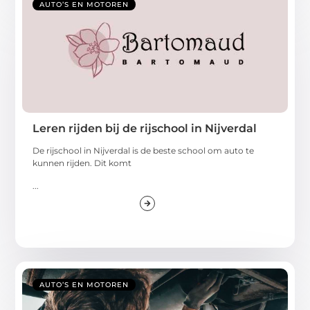
AUTO’S EN MOTOREN
Leren rijden bij de rijschool in Nijverdal
De rijschool in Nijverdal is de beste school om auto te
kunnen rijden. Dit komt
...
AUTO’S EN MOTOREN