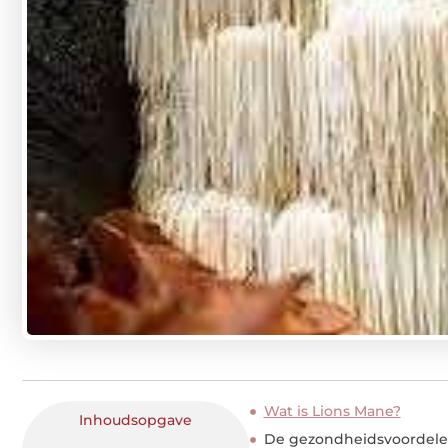
Wat is Lions Mane?
Inhoudsopgave
De gezondheidsvoordele