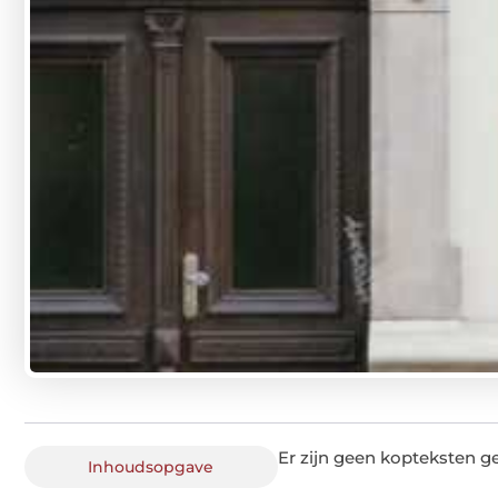
Er zijn geen kopteksten g
Inhoudsopgave