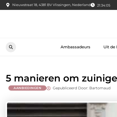
Nieuwstraat 18, 4381 BV Vlissingen, Nederland
21:34:07
Ambassadeurs
Uit de
5 manieren om zuiniger
Gepubliceerd Door: Bartomaud
AANBIEDINGEN